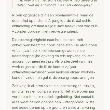
"Nu voel ik dat het tijd is om wat ik heb geleerd te
delen. Niet als antwoord, maar als uitnodiging."
Ik ben opgegroeid in een bloemenwinkel waar de
deur altijd openstond. Al jong leerde ik dat echte
ontmoeting ontstaat als je ruimte maakt voor wat er is
– zonder oordeel, met nieuwsgierigheid.
Die nieuwsgierigheid naar hoe mensen zich
ontvouwen heeft me nooit losgelaten. De afgelopen
vijftien jaar heb ik met mensen gewerkt in de
maatschappelijke opvang en crisisopvang en later
ambulant bij mensen thuis. Als onderdeel van mijn
werk organiseerde ik de laatste vijf jaar
ontmoetingsavonden waar mensen elkaar werkelijk
konden vinden en gaf ik diverse groepstrainingen.
Zelf volg ik al jaren spirituele jaartrainingen, cirkels,
mindfulness en compassiewerk. Het afgelopen jaar
verdiepte ik me in relatiebegeleiding. Niet omdat ik
alles weet of een goeroe ben – integendeel. Ik sta
met beide benen op de grond en weet uit ervaring